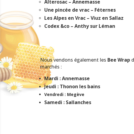
Alterosac – Annemasse
Une pincée de vrac – Féternes
Les Alpes en Vrac – Viuz en Sallaz
Codex &co – Anthy sur Léman
Nous vendons également les
Bee Wrap
d
marchés :
Mardi : Annemasse
Jeudi : Thonon les bains
Vendredi : Megève
Samedi : Sallanches